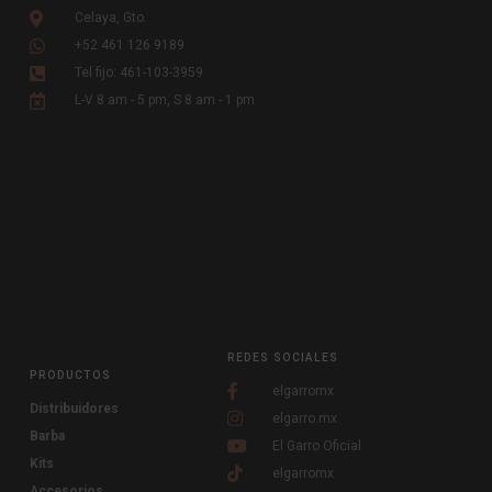
Celaya, Gto.
+52 461 126 9189
Tel fijo: 461-103-3959
L-V 8 am - 5 pm, S 8 am - 1 pm
REDES SOCIALES
PRODUCTOS
elgarromx
Distribuidores
elgarro.mx
Barba
El Garro Oficial
Kits
elgarromx
Accesorios