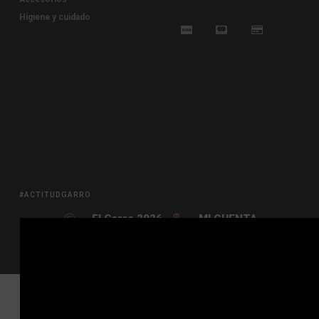
Higiene y cuidado
#ACTITUDGARRO
El Garro 2026
MI CUENTA