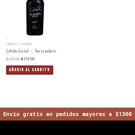
$179.00.
$159.00.
Higiene y cuidado
Jabón facial – Sin residuos
$
179.00
$
159.00
Añadir Al Carrito
Envío gratis en pedidos mayores a $1300