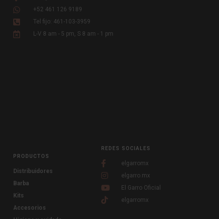
+52 461 126 9189
Tel fijo: 461-103-3959
L-V 8 am - 5 pm, S 8 am - 1 pm
REDES SOCIALES
PRODUCTOS
elgarromx
Distribuidores
elgarro.mx
Barba
El Garro Oficial
Kits
elgarromx
Accesorios