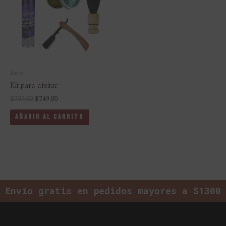
$799.00.
$749.00.
Barba
Kit para afeitar
$
799.00
$
749.00
Añadir Al Carrito
Envío gratis en pedidos mayores a $1300