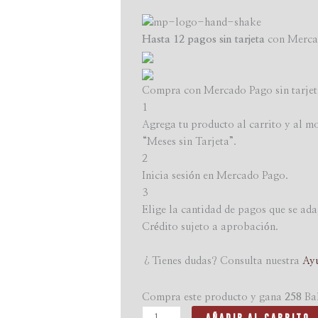
Gran
melena
Hasta 12 pagos sin tarjeta
con Merca
-
Champú
anti
Compra con Mercado Pago sin tarjet
caída
1
para
Agrega tu producto al carrito y al m
hombres
“Meses sin Tarjeta”.
cantidad
2
Inicia sesión en Mercado Pago.
3
Elige la cantidad de pagos que se ada
Crédito sujeto a aprobación.
¿Tienes dudas? Consulta nuestra
Ay
Compra este producto y gana
258
Bal