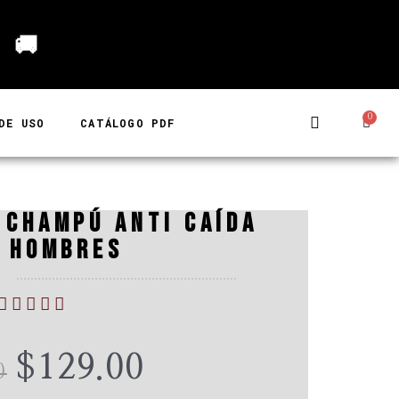
 🚚
0
Carr
DE USO
CATÁLOGO PDF
 CHAMPÚ ANTI CAÍDA
 HOMBRES





5/5
$
129.00
EL
EL
0