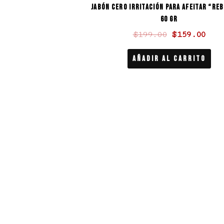
Jabón cero irritación para afeitar “Reb
$199.00.
$15
60 gr
$
199.00
$
159.00
Añadir Al Carrito