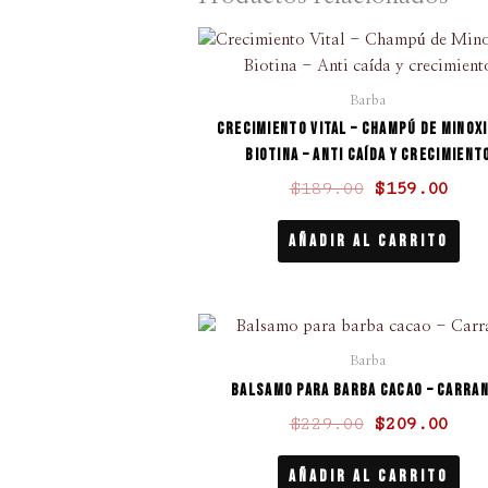
El
El
precio
pre
original
act
Barba
era:
es:
Crecimiento Vital – Champú de Minoxi
$189.00.
$15
Biotina – Anti caída y crecimient
$
189.00
$
159.00
Añadir Al Carrito
El
El
precio
pre
Barba
original
act
Balsamo para barba cacao – Carra
era:
es:
$
229.00
$
209.00
$229.00.
$20
Añadir Al Carrito