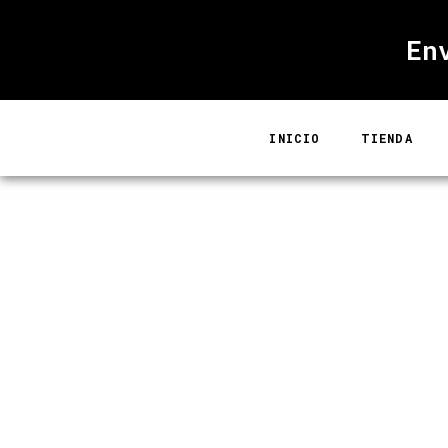
Ir
al
En
contenido
INICIO
TIENDA