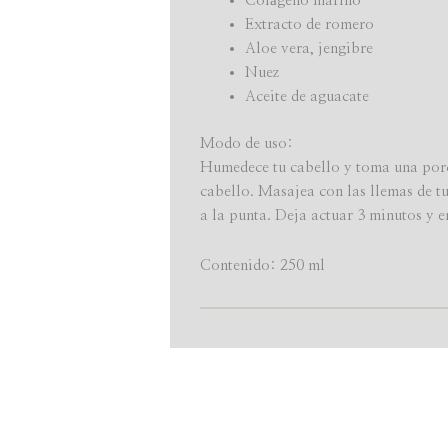
Colágeno marino
Extracto de romero
Aloe vera, jengibre
Nuez
Aceite de aguacate
Modo de uso:
Humedece tu cabello y toma una porc
cabello. Masajea con las llemas de tu
a la punta. Deja actuar 3 minutos y e
Contenido: 250 ml