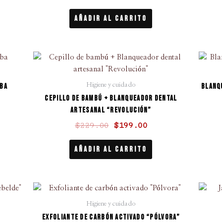
Añadir Al Carrito
El
El
cio
precio
precio
ual
original
actual
rba
Blanq
Higiene y cuidado
era:
es:
Cepillo de bambú + Blanqueador dental
9.00.
$229.00.
$199.00.
artesanal “Revolución”
$
229.00
$
199.00
Añadir Al Carrito
El
El
cio
precio
precio
Higiene y cuidado
ual
original
actual
Exfoliante de carbón activado “Pólvora”
era:
es: