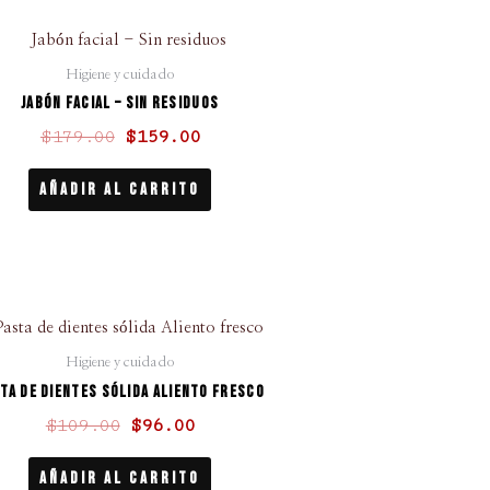
El
El
precio
precio
Higiene y cuidado
original
actual
Jabón facial – Sin residuos
era:
es:
$
179.00
$
159.00
$179.00.
$159.00.
Añadir Al Carrito
El
El
precio
precio
Higiene y cuidado
original
actual
ta de dientes sólida Aliento fresco
era:
es:
$
109.00
$
96.00
$109.00.
$96.00.
Añadir Al Carrito