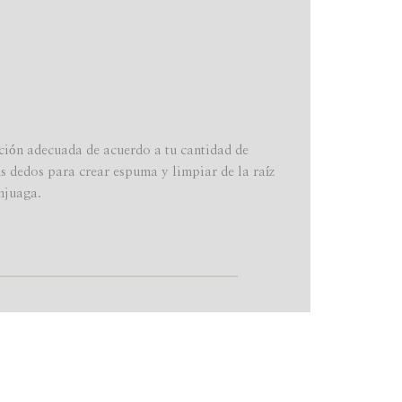
ión adecuada de acuerdo a tu cantidad de
s dedos para crear espuma y limpiar de la raíz
njuaga.