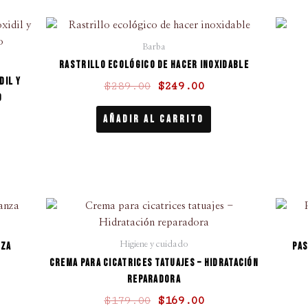
El
El
cio
precio
precio
Barba
ual
original
actual
Rastrillo ecológico de hacer inoxidable
era:
es:
dil y
$
289.00
$
249.00
9.00.
$289.00.
$249.00.
o
Añadir Al Carrito
El
El
cio
precio
precio
ual
original
actual
nza
Pas
Higiene y cuidado
era:
es:
Crema para cicatrices tatuajes – Hidratación
9.00.
$179.00.
$169.00.
reparadora
$
179.00
$
169.00