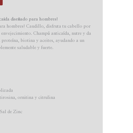
aída diseñado para hombres!
a hombres! Caudillo, disfruta tu cabello por
l envejecimiento. Champú anticaída, nutre y da
 proteína, biotina y aceites, ayudando a un
blemente saludable y fuerte.
olizada
irosina, ornitina y citrulina
Sal de Zinc