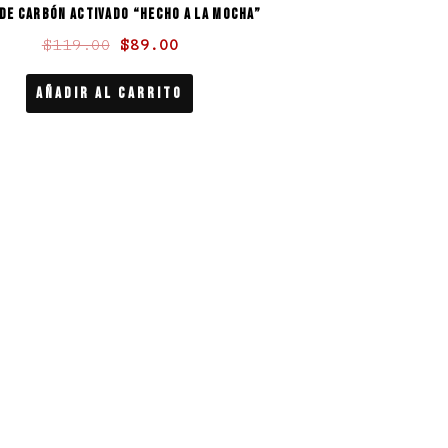
 de carbón activado “Hecho a la mocha”
$119.00.
$89.00.
$
119.00
$
89.00
Añadir Al Carrito