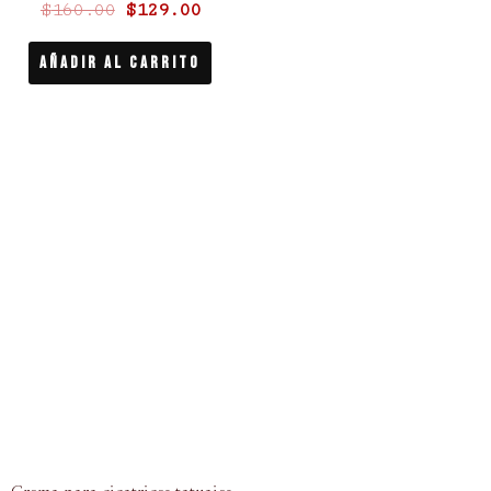
$
160.00
$
129.00
$160.00.
$129.00.
Añadir Al Carrito
El
El