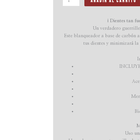
Añadir Al Carrito
¡Dientes tan fue
Un verdadero guerrille
Este blanqueador a base de carbón a
tus dientes y minimizará la
I
INCLUY
Ace
Ment
Bi
M
Uso un