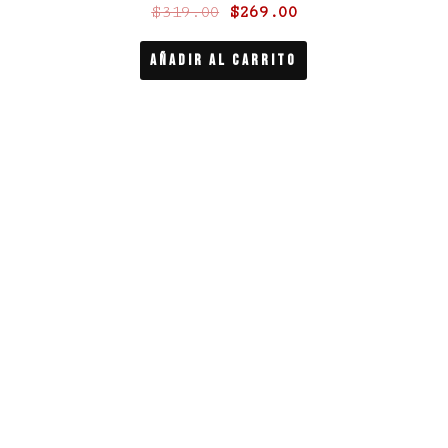
$
319.00
$
269.00
Añadir Al Carrito
Escribe tu correo aquí para recibir notificaciones.