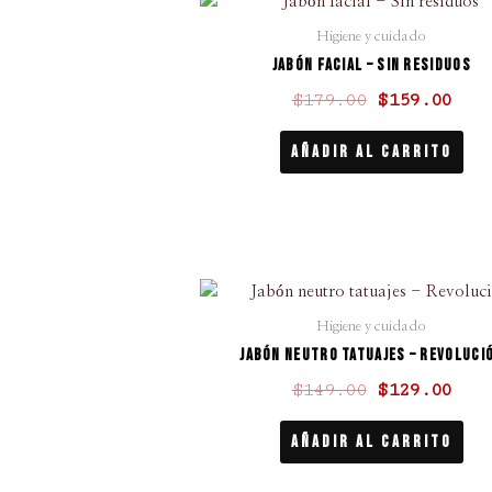
precio
pre
Higiene y cuidado
original
act
Jabón facial – Sin residuos
era:
es:
$
179.00
$
159.00
$179.00.
$15
Añadir Al Carrito
El
El
precio
pre
Higiene y cuidado
original
act
Jabón neutro tatuajes – Revoluci
era:
es:
$
149.00
$
129.00
$149.00.
$12
Añadir Al Carrito