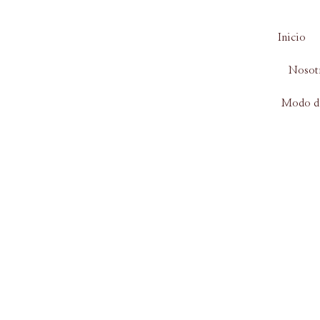
Env
Ir
al
Inicio
contenido
Nosot
Modo d