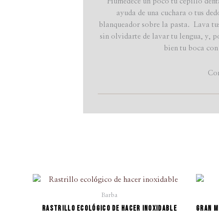
Humedece un poco tu cepillo denta
ayuda de una cuchara o tus ded
blanqueador sobre la pasta. Lava tu
sin olvidarte de lavar tu lengua, y,
bien tu boca con
Con
El
El
cio
precio
precio
Barba
ual
original
actual
Rastrillo ecológico de hacer inoxidable
Gran m
era:
es: