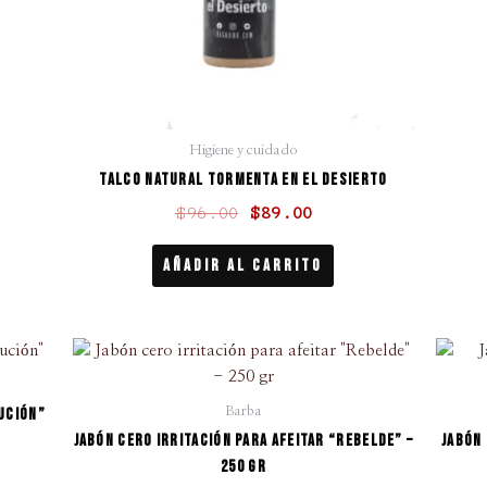
Higiene y cuidado
Talco natural Tormenta en el desierto
$
96.00
$
89.00
Añadir Al Carrito
El
El
cio
precio
precio
ual
original
actual
ución”
Barba
era:
es:
Jabón cero irritación para afeitar “Rebelde” –
Jabón
9.00.
$319.00.
$269.00.
250 gr