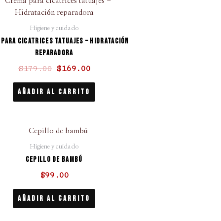
precio
precio
original
actual
Higiene y cuidado
era:
es:
para cicatrices tatuajes – Hidratación
$179.00.
$169.00.
reparadora
$
179.00
$
169.00
Añadir Al Carrito
Higiene y cuidado
Cepillo de bambú
$
99.00
Añadir Al Carrito