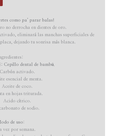
rtes como pa’ parar balas!
ro no derrocha en dientes de oro.
ctivado, eliminará las manchas superficiales de
 placa, dejando tu sonrisa más blanca.
ngredientes:
E:
Cepillo dental de bambú.
Carbón activado.
ite esencial de menta.
Aceite de coco.
a en hojas triturada.
Acido cítrico.
carbonato de sodio.
odo de uso:
a vez por semana.