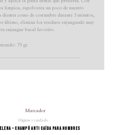
l y aplica la pasta dental que prefieras. Con
os limpios, espolvorea un poco de nuestro
s dientes como de costumbre durante 3 minutos,
 por último, elimina los residuos enjuagando muy
 tu enjuague bucal favorito.
tenido: 75 gr
El
El
precio
precio
Higiene y cuidado
original
actual
elena – Champú anti caída para hombres
era:
es: