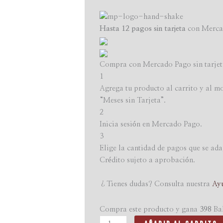
Cepillo
de
Hasta 12 pagos sin tarjeta
con Merca
bambú
+
Blanqueador
Compra con Mercado Pago sin tarjet
dental
1
artesanal
Agrega tu producto al carrito y al m
"Revolución"
“Meses sin Tarjeta”.
cantidad
2
Inicia sesión en Mercado Pago.
3
Elige la cantidad de pagos que se ada
Crédito sujeto a aprobación.
¿Tienes dudas? Consulta nuestra
Ay
Compra este producto y gana
398
Bal