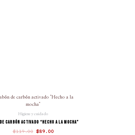
El
El
precio
precio
original
actual
Higiene y cuidado
era:
es:
 de carbón activado “Hecho a la mocha”
$119.00.
$89.00.
$
119.00
$
89.00