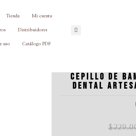
ios GRATIS a partir de $130
Tienda
Mi cuenta
ros
Distribuidores
e uso
Catálogo PDF
CEPILLO DE B
DENTAL ARTES
$
229.0