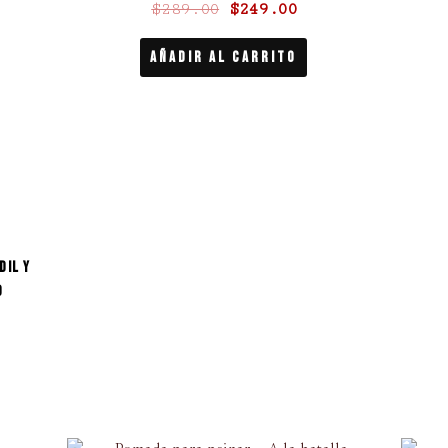
$
289.00
$
249.00
9.00.
$289.00.
$249.00.
Añadir Al Carrito
dil y
o
El
El