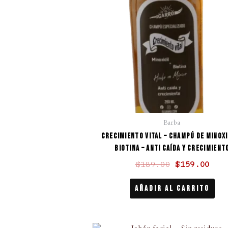
$189.00.
$15
Barba
Crecimiento Vital – Champú de Minoxi
Biotina – Anti caída y crecimient
$
189.00
$
159.00
Añadir Al Carrito
El
El